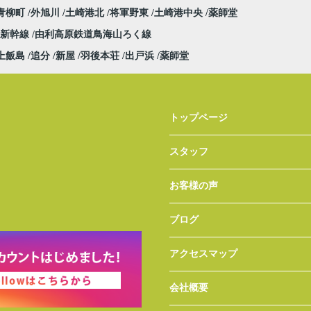
青柳町
外旭川
土崎港北
将軍野東
土崎港中央
薬師堂
田新幹線
由利高原鉄道鳥海山ろく線
上飯島
追分
新屋
羽後本荘
出戸浜
薬師堂
トップページ
スタッフ
お客様の声
ブログ
アクセスマップ
会社概要