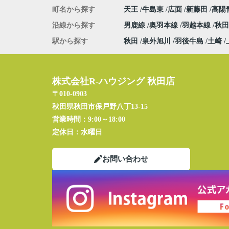
町名から探す
天王
牛島東
広面
新藤田
高陽
沿線から探す
男鹿線
奥羽本線
羽越本線
秋
駅から探す
秋田
泉外旭川
羽後牛島
土崎
株式会社R-ハウジング 秋田店
〒010-0903
秋田県秋田市保戸野八丁13-15
営業時間：
9:00～18:00
定休日：
水曜日
お問い合わせ