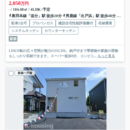
2,050
万円
- / 104.48㎡ / 4LDK /予定
奥羽本線「追分」駅 徒歩20分
男鹿線「出戸浜」駅 徒歩48分
奥羽本
駐車2台可
プロパンガス
建設住宅性能評価書付
収納豊富
システムキッチン
カウンターキッチン
新築
LDK19帖の広々空間が魅力の3SLDK。納戸付きで季節物や家族の荷物
もしっかり収納できます。スーパー徒歩8分、コンビニ...
もっと見る
新築一戸建