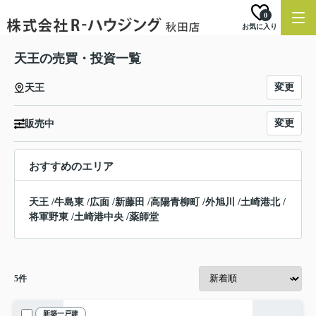
0
お気に入り
天王の売買・投資一覧
変更
天王
変更
販売中
おすすめのエリア
天王
/
牛島東
/
広面
/
新藤田
/
高陽青柳町
/
外旭川
/
土崎港北
/
将軍野東
/
土崎港中央
/
薬師堂
5
件
新築一戸建