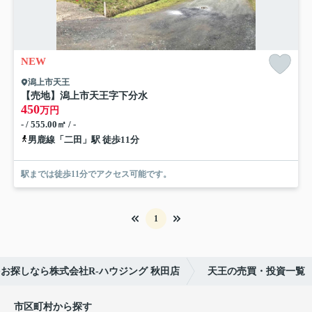
NEW
潟上市天王
【売地】潟上市天王字下分水
450
万円
- / 555.00㎡ / -
男鹿線「二田」駅 徒歩11分
駅までは徒歩11分でアクセス可能です。
1
お探しなら株式会社R-ハウジング 秋田店
天王の売買・投資一覧
市区町村から探す