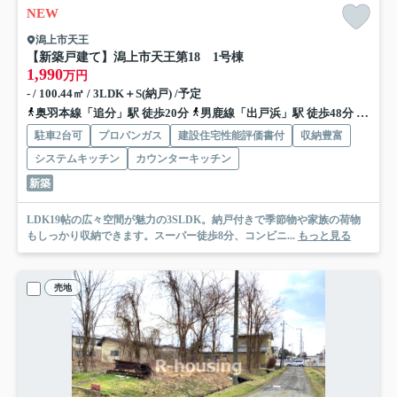
NEW
潟上市天王
【新築戸建て】潟上市天王第18 1号棟
1,990
万円
- / 100.44㎡ / 3LDK＋S(納戸) /予定
奥羽本線「追分」駅 徒歩20分
男鹿線「出戸浜」駅 徒歩48分
奥羽本
駐車2台可
プロパンガス
建設住宅性能評価書付
収納豊富
システムキッチン
カウンターキッチン
新築
LDK19帖の広々空間が魅力の3SLDK。納戸付きで季節物や家族の荷物
もしっかり収納できます。スーパー徒歩8分、コンビニ...
もっと見る
売地