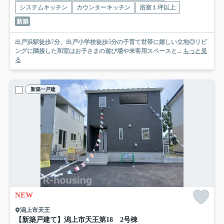
システムキッチン
カウンターキッチン
浴室１坪以上
新築
出戸浜駅徒歩7分、出戸小学校徒歩5分の子育て世帯に嬉しい立地◎リビ
ングに隣接した和室はお子さまの遊び場や来客用スペースと...
もっと見
る
新築一戸建
NEW
潟上市天王
【新築戸建て】潟上市天王第18 2号棟