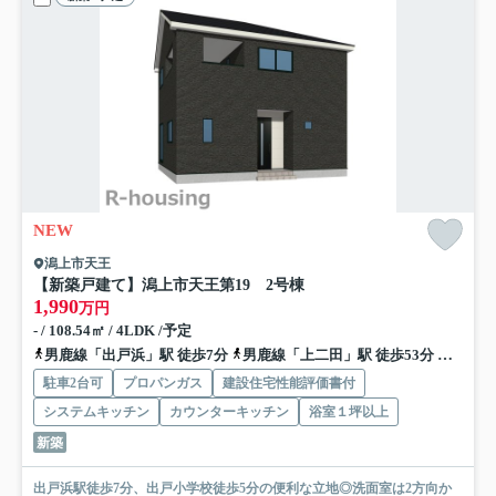
NEW
潟上市天王
【新築戸建て】潟上市天王第19 2号棟
1,990
万円
- / 108.54㎡ / 4LDK /予定
男鹿線「出戸浜」駅 徒歩7分
男鹿線「上二田」駅 徒歩53分
奥羽本
駐車2台可
プロパンガス
建設住宅性能評価書付
システムキッチン
カウンターキッチン
浴室１坪以上
新築
出戸浜駅徒歩7分、出戸小学校徒歩5分の便利な立地◎洗面室は2方向か