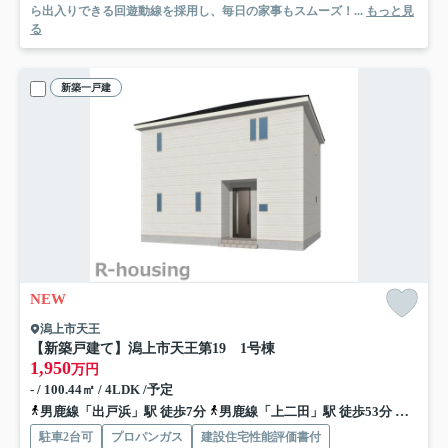
ら出入りできる回遊動線を採用し、毎日の家事もスムーズ！...
もっと見
る
新築一戸建
NEW
潟上市天王
【新築戸建て】潟上市天王第19 1号棟
1,950
万円
- / 100.44㎡ / 4LDK /予定
男鹿線「出戸浜」駅 徒歩7分
男鹿線「上二田」駅 徒歩53分
奥羽本
駐車2台可
プロパンガス
建設住宅性能評価書付