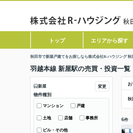
トップ
エリアから探す
秋田市で新築戸建てをお探しなら株式会社R-ハウジング 秋
羽越本線 新屋駅の売買・投資一覧
お
新屋
変更
物件種別
秋
マンション
戸建
土地
店舗
事務所
6
件
ビル・その他