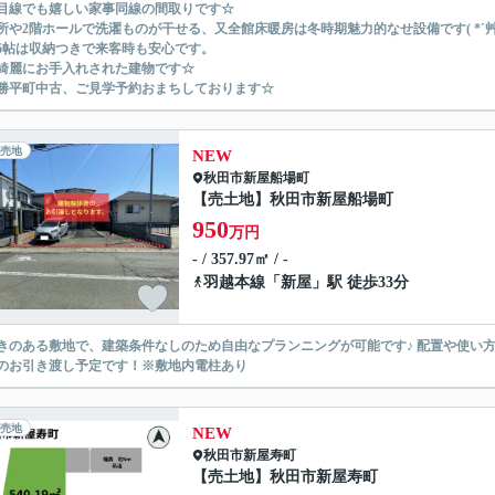
目線でも嬉しい家事同線の間取りです☆
所や2階ホールで洗濯ものが干せる、又全館床暖房は冬時期魅力的なせ設備です( *´艸
6帖は収納つきで来客時も安心です。
綺麗にお手入れされた建物です☆
勝平町中古、ご見学予約おまちしております☆
売地
NEW
秋田市
新屋船場町
【売土地】秋田市新屋船場町
950
万円
- / 357.97㎡ / -
羽越本線
「
新屋
」駅 徒歩33分
きのある敷地で、建築条件なしのため自由なプランニングが可能です♪ 配置や使い
のお引き渡し予定です！※敷地内電柱あり
売地
NEW
秋田市
新屋寿町
【売土地】秋田市新屋寿町