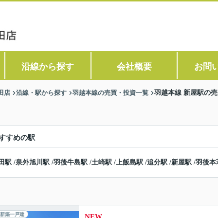
沿線から探す
会社概要
お問
田店
沿線・駅から探す
羽越本線の売買・投資一覧
羽越本線 新屋駅の
すすめの駅
田駅
/
泉外旭川駅
/
羽後牛島駅
/
土崎駅
/
上飯島駅
/
追分駅
/
新屋駅
/
羽後本
新築一戸建
NEW