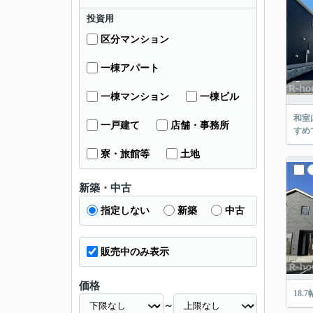
投資用
区分マンション
一棟アパート
一棟マンション
一棟ビル
和室
一戸建て
店舗・事務所
すめ
寮・旅館等
土地
新築・中古
指定しない
新築
中古
販売中のみ表示
価格
18
～