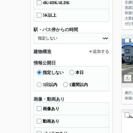
主婦
4K/4DK/4LDK
洗面
和室
5K以上
大変
ぜひ
駅・バス停からの時間
建物構造
追加する
情報公開日
指定しない
本日
3日以内
1週間以内
奥行
体後
画像・動画あり
画像あり
動画あり