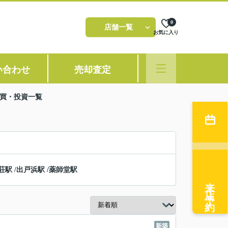
0
店舗一覧
お気に入り
い合わせ
売却査定
売買・投資一覧
荘駅
/
出戸浜駅
/
薬師堂駅
来店予約
新築