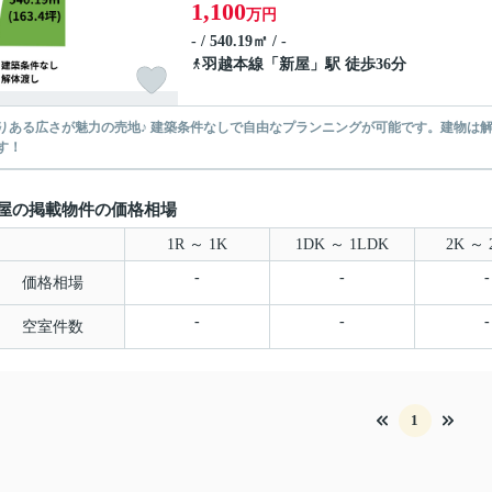
1,100
万円
- / 540.19㎡ / -
羽越本線
「
新屋
」駅 徒歩36分
りある広さが魅力の売地♪ 建築条件なしで自由なプランニングが可能です。建物は
す！
屋の掲載物件の価格相場
1R ～ 1K
1DK ～ 1LDK
2K ～ 
-
-
-
価格相場
-
-
-
空室件数
1