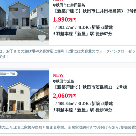
秋田市
仁井田福島
【新築戸建て】秋田市仁井田福島第3 2号
1,990
万円
- / 103.27㎡ / 4LDK /新築 /2階建
羽越本線
「
新屋
」駅 徒歩67分
は、お子さまの遊び場や来客対応に便利！2階には大容量のウォークインクローゼ
です！
新築一戸建
NEW
秋田市
茨島
【新築戸建て】秋田市茨島第12 2号棟
2,060
万円
- / 100.84㎡ / 3LDK /新築 /2階建
羽越本線
「
新屋
」駅 徒歩38分
.7帖の広々LDKは家族が自然と集まる空間。全居室収納付きで片付けも楽々♪制振装置