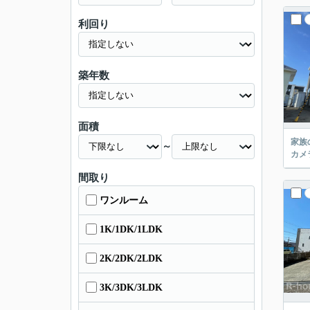
利回り
築年数
面積
家族
～
カメ
間取り
ワンルーム
1K/1DK/1LDK
2K/2DK/2LDK
3K/3DK/3LDK