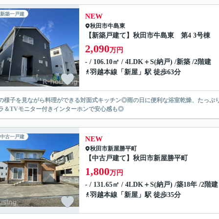
新築一戸建
NEW
秋田市
牛島東
【新築戸建て】秋田市牛島東 第4 3号棟
2,090
万円
- / 106.10㎡ / 4LDK＋S(納戸) /新築 /2階建
羽越本線
「
新屋
」駅 徒歩63分
の様子を見ながら料理ができる対面式キッチン◎雨の日に便利な浴室乾燥、たっぷ
ラ＆TVモニター付きインターホンで安心感も◎
中古一戸建
NEW
秋田市
新屋勝平町
【中古戸建て】秋田市新屋勝平町
1,800
万円
- / 131.65㎡ / 4LDK＋S(納戸) /築18年 /2階建
羽越本線
「
新屋
」駅 徒歩35分