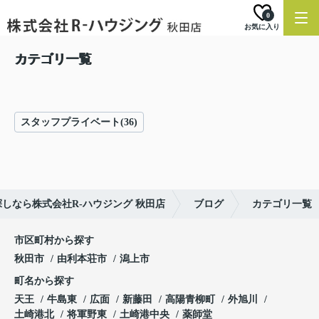
0
お気に入り
カテゴリ一覧
スタッフプライベート(36)
しなら株式会社R-ハウジング 秋田店
ブログ
カテゴリ一覧
市区町村から探す
秋田市
由利本荘市
潟上市
町名から探す
天王
牛島東
広面
新藤田
高陽青柳町
外旭川
土崎港北
将軍野東
土崎港中央
薬師堂