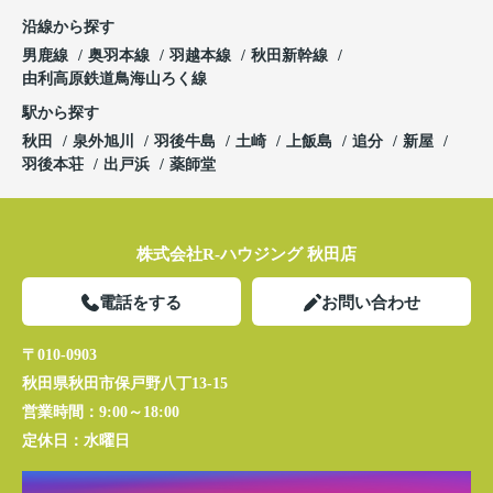
沿線から探す
男鹿線
奥羽本線
羽越本線
秋田新幹線
由利高原鉄道鳥海山ろく線
駅から探す
秋田
泉外旭川
羽後牛島
土崎
上飯島
追分
新屋
羽後本荘
出戸浜
薬師堂
株式会社R-ハウジング 秋田店
電話をする
お問い合わせ
〒010-0903
秋田県秋田市保戸野八丁13-15
営業時間：
9:00～18:00
定休日：
水曜日