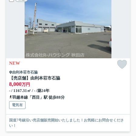
NEW
由利本荘市石脇
【売店舗】由利本荘市石脇
8,000
万円
- / 1167.31㎡ / - /築24年
羽越本線「西目」駅 徒歩88分
電気有
国道7号線沿い売店舗販売開始いたしました！お気軽にお問合せくださ
い！