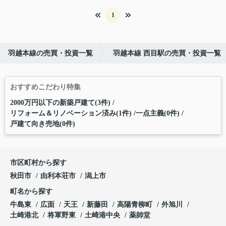
1
羽越本線の売買・投資一覧
羽越本線 西目駅の売買・投資一覧
おすすめこだわり特集
2000万円以下の新築戸建て(3件)
リフォーム＆リノベーション済み(1件)
一点主義(0件)
戸建て向き売地(0件)
市区町村から探す
秋田市
由利本荘市
潟上市
町名から探す
牛島東
広面
天王
新藤田
高陽青柳町
外旭川
土崎港北
将軍野東
土崎港中央
薬師堂