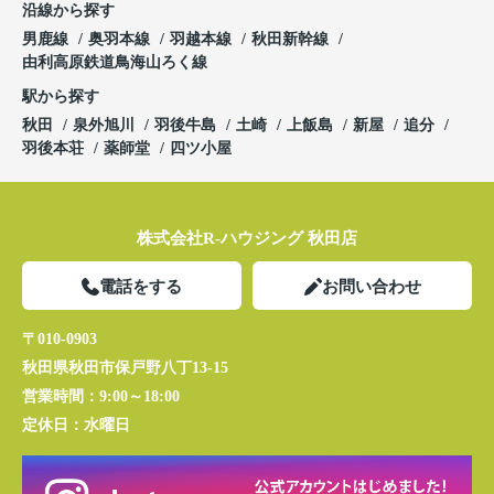
沿線から探す
男鹿線
奥羽本線
羽越本線
秋田新幹線
由利高原鉄道鳥海山ろく線
駅から探す
秋田
泉外旭川
羽後牛島
土崎
上飯島
新屋
追分
羽後本荘
薬師堂
四ツ小屋
株式会社R-ハウジング 秋田店
電話をする
お問い合わせ
〒010-0903
秋田県秋田市保戸野八丁13-15
営業時間：
9:00～18:00
定休日：
水曜日