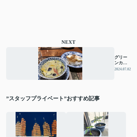
NEXT
グリー
ンカレ
ー
2024.07.02
”スタッフプライベート”おすすめ記事