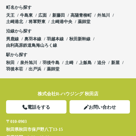
町名から探す
天王
牛島東
広面
新藤田
高陽青柳町
外旭川
土崎港北
将軍野東
土崎港中央
薬師堂
沿線から探す
男鹿線
奥羽本線
羽越本線
秋田新幹線
由利高原鉄道鳥海山ろく線
駅から探す
秋田
泉外旭川
羽後牛島
土崎
上飯島
追分
新屋
羽後本荘
出戸浜
薬師堂
株式会社R-ハウジング 秋田店
電話をする
お問い合わせ
〒010-0903
秋田県秋田市保戸野八丁13-15