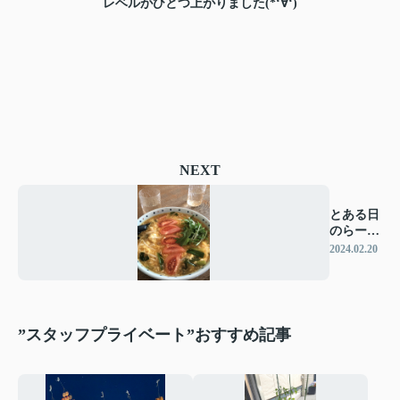
レベルがひとつ上がりました(*‘∀‘)
NEXT
とある日
のらーめ
ん
2024.02.20
”スタッフプライベート”おすすめ記事