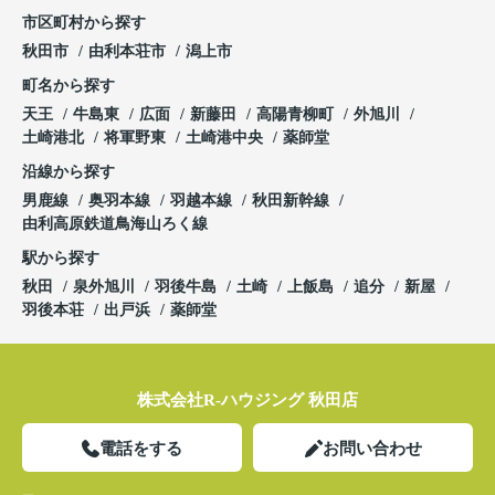
市区町村から探す
秋田市
由利本荘市
潟上市
町名から探す
天王
牛島東
広面
新藤田
高陽青柳町
外旭川
土崎港北
将軍野東
土崎港中央
薬師堂
沿線から探す
男鹿線
奥羽本線
羽越本線
秋田新幹線
由利高原鉄道鳥海山ろく線
駅から探す
秋田
泉外旭川
羽後牛島
土崎
上飯島
追分
新屋
羽後本荘
出戸浜
薬師堂
株式会社R-ハウジング 秋田店
電話をする
お問い合わせ