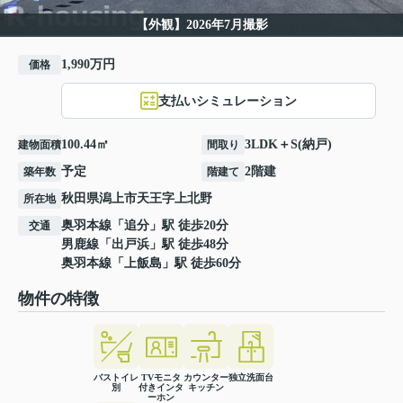
【外観】2026年7月撮影
1,990万円
価格
支払いシミュレーション
100.44㎡
3LDK＋S(納戸)
建物面積
間取り
予定
2階建
築年数
階建て
秋田県
潟上市
天王
字上北野
所在地
奥羽本線
「
追分
」駅 徒歩20分
交通
男鹿線
「
出戸浜
」駅 徒歩48分
奥羽本線
「
上飯島
」駅 徒歩60分
物件の特徴
バストイレ
TVモニタ
カウンター
独立洗面台
別
付きインタ
キッチン
ーホン