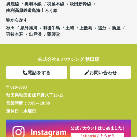
男鹿線
奥羽本線
羽越本線
秋田新幹線
由利高原鉄道鳥海山ろく線
駅から探す
秋田
泉外旭川
羽後牛島
土崎
上飯島
追分
新屋
羽後本荘
出戸浜
薬師堂
株式会社R-ハウジング 秋田店
電話をする
お問い合わせ
〒010-0903
秋田県秋田市保戸野八丁13-15
営業時間：
9:00～18:00
定休日：
水曜日