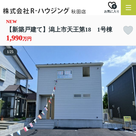
0
お気に入り
NEW
【新築戸建て】潟上市天王第18 1号棟
1,990
万円
1
/
25