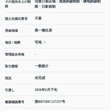
法第22条区域・道路斜線制限・隣地斜線制
その他法令上の制
限
限・日影規制
不要
国土法届出要否
第一種住居
用途地域
宅地 / -
地目 / 地勢
-
管理組合有無
一般媒介
取引態様
未完成
現況
2026年6月下旬
引渡し
第R07SHC127257号
建築確認番号