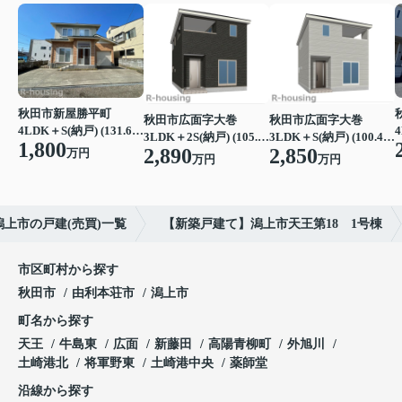
秋田市新屋勝平町
秋田市広面字大巻
秋田市広面字大巻
4LDK＋S(納戸) (131.65㎡)
3LDK＋2S(納戸) (105.30㎡)
3LDK＋S(納戸) (100.44㎡)
1,800
2,890
2,850
万円
万円
万円
潟上市の戸建(売買)一覧
【新築戸建て】潟上市天王第18 1号棟
市区町村から探す
秋田市
由利本荘市
潟上市
町名から探す
天王
牛島東
広面
新藤田
高陽青柳町
外旭川
土崎港北
将軍野東
土崎港中央
薬師堂
沿線から探す