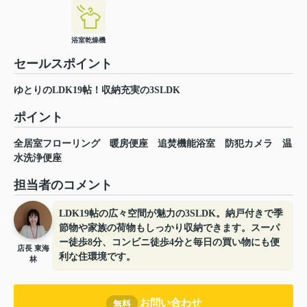
浴室乾燥機
セールスポイント
ゆとりのLDK19帖！収納充実の3SLDK
ポイント
全居室フローリング
暖房便座
追焚機能浴室
防犯カメラ
温
水洗浄便座
担当者のコメント
LDK19帖の広々空間が魅力の3SLDK。納戸付きで季
節物や家族の荷物もしっかり収納できます。スーパ
ー徒歩8分、コンビニ徒歩4分と毎日の買い物にも便
店長 東海
利な住環境です。
林
お問い合わせ
無料