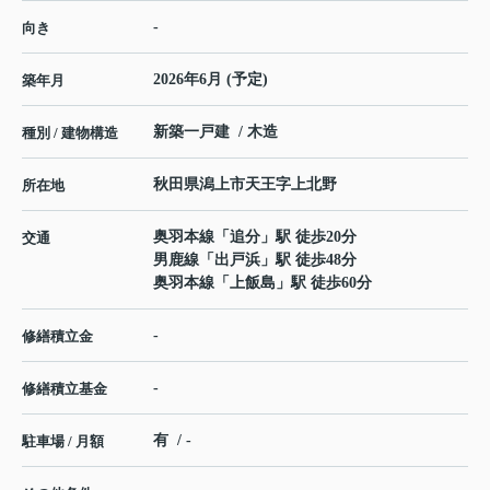
-
向き
2026年6月 (予定)
築年月
新築一戸建 / 木造
種別 / 建物構造
秋田県
潟上市
天王
字上北野
所在地
奥羽本線
「
追分
」駅 徒歩20分
交通
男鹿線
「
出戸浜
」駅 徒歩48分
奥羽本線
「
上飯島
」駅 徒歩60分
-
修繕積立金
-
修繕積立基金
有 / -
駐車場 / 月額