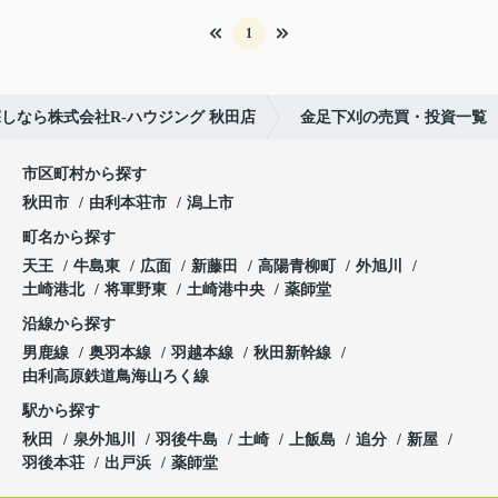
1
しなら株式会社R-ハウジング 秋田店
金足下刈の売買・投資一覧
市区町村から探す
秋田市
由利本荘市
潟上市
町名から探す
天王
牛島東
広面
新藤田
高陽青柳町
外旭川
土崎港北
将軍野東
土崎港中央
薬師堂
沿線から探す
男鹿線
奥羽本線
羽越本線
秋田新幹線
由利高原鉄道鳥海山ろく線
駅から探す
秋田
泉外旭川
羽後牛島
土崎
上飯島
追分
新屋
羽後本荘
出戸浜
薬師堂