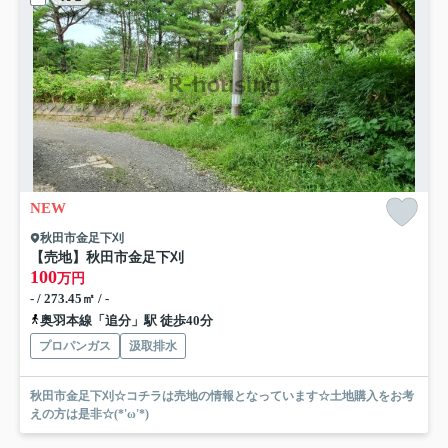
NEW
秋田市金足下刈
【売地】秋田市金足下刈
100
万円
- / 273.45㎡ / -
奥羽本線「追分」駅 徒歩40分
プロパンガス
汲取排水
秋田市金足下刈☆コチラは売地の情報となっています☆土地購入をお考
えの方は是非☆(*'ω'*)