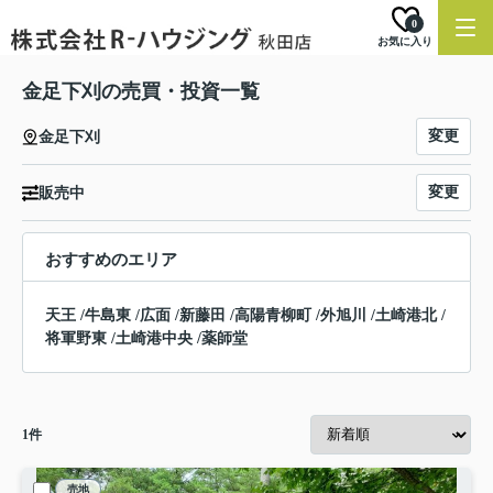
0
お気に入り
金足下刈の売買・投資一覧
変更
金足下刈
変更
販売中
おすすめのエリア
天王
/
牛島東
/
広面
/
新藤田
/
高陽青柳町
/
外旭川
/
土崎港北
/
将軍野東
/
土崎港中央
/
薬師堂
1
件
売地