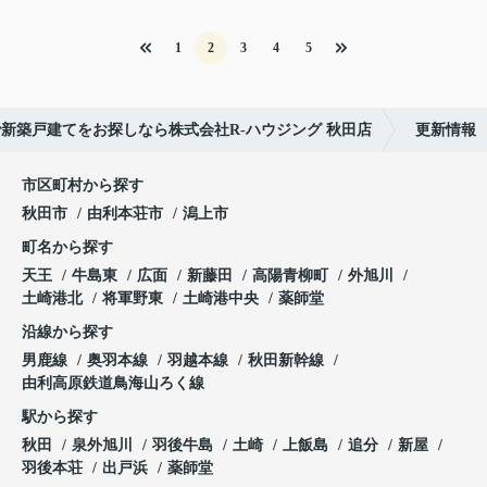
1
2
3
4
5
新築戸建てをお探しなら株式会社R-ハウジング 秋田店
更新情報
市区町村から探す
秋田市
由利本荘市
潟上市
町名から探す
天王
牛島東
広面
新藤田
高陽青柳町
外旭川
土崎港北
将軍野東
土崎港中央
薬師堂
沿線から探す
男鹿線
奥羽本線
羽越本線
秋田新幹線
由利高原鉄道鳥海山ろく線
駅から探す
秋田
泉外旭川
羽後牛島
土崎
上飯島
追分
新屋
羽後本荘
出戸浜
薬師堂