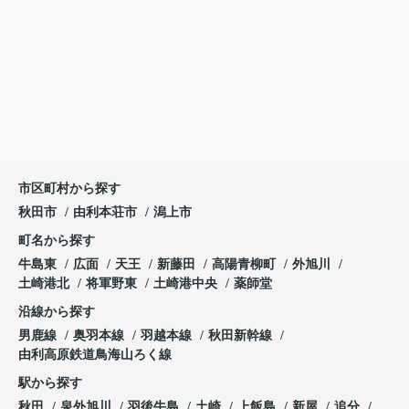
市区町村から探す
秋田市
由利本荘市
潟上市
町名から探す
牛島東
広面
天王
新藤田
高陽青柳町
外旭川
土崎港北
将軍野東
土崎港中央
薬師堂
沿線から探す
男鹿線
奥羽本線
羽越本線
秋田新幹線
由利高原鉄道鳥海山ろく線
駅から探す
秋田
泉外旭川
羽後牛島
土崎
上飯島
新屋
追分