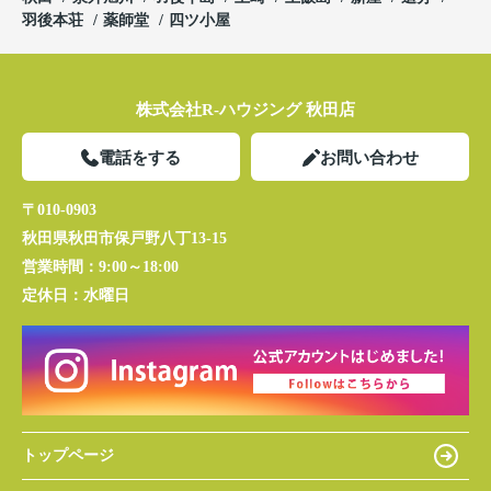
羽後本荘
薬師堂
四ツ小屋
株式会社R-ハウジング 秋田店
電話をする
お問い合わせ
〒010-0903
秋田県秋田市保戸野八丁13-15
営業時間：
9:00～18:00
定休日：
水曜日
トップページ