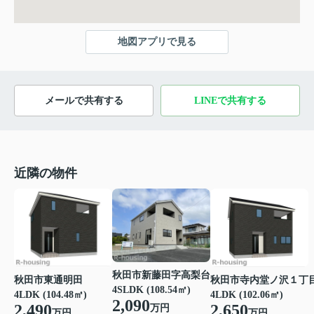
地図アプリで見る
メールで共有する
LINEで共有する
近隣の物件
秋田市新藤田字高梨台
秋田市寺内堂ノ沢１丁
秋田市東通明田
4SLDK (108.54㎡)
4LDK (102.06㎡)
4LDK (104.48㎡)
2,090
2,650
2,490
万円
万円
万円