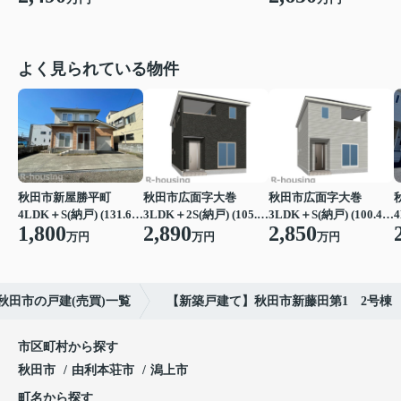
よく見られている物件
秋田市新屋勝平町
秋田市広面字大巻
秋田市広面字大巻
4LDK＋S(納戸) (131.65㎡)
3LDK＋2S(納戸) (105.30㎡)
3LDK＋S(納戸) (100.44㎡)
1,800
2,890
2,850
万円
万円
万円
秋田市の戸建(売買)一覧
【新築戸建て】秋田市新藤田第1 2号棟
市区町村から探す
秋田市
由利本荘市
潟上市
町名から探す