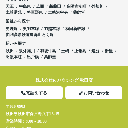
天王
牛島東
広面
新藤田
高陽青柳町
外旭川
土崎港北
将軍野東
土崎港中央
薬師堂
沿線から探す
男鹿線
奥羽本線
羽越本線
秋田新幹線
由利高原鉄道鳥海山ろく線
駅から探す
秋田
泉外旭川
羽後牛島
土崎
上飯島
追分
新屋
羽後本荘
出戸浜
薬師堂
株式会社R-ハウジング 秋田店
電話をする
お問い合わせ
〒010-0903
秋田県秋田市保戸野八丁13-15
営業時間：
9:00～18:00