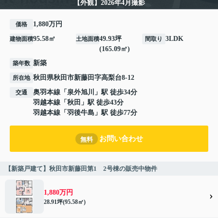
【外観】2026年4月撮影
1,880万円
価格
95.58㎡
49.93坪
3LDK
建物面積
土地面積
間取り
(165.09㎡)
新築
築年数
秋田県
秋田市
新藤田
字高梨台8-12
所在地
奥羽本線
「
泉外旭川
」駅 徒歩34分
交通
羽越本線
「
秋田
」駅 徒歩43分
羽越本線
「
羽後牛島
」駅 徒歩77分
お問い合わせ
無料
【新築戸建て】秋田市新藤田第1 2号棟の販売中物件
1,880万円
28.91坪(95.58㎡)