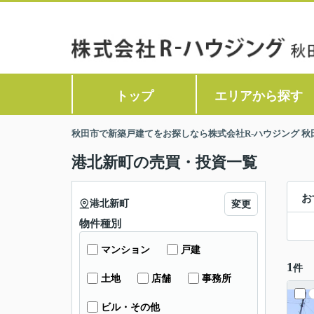
トップ
エリアから探す
秋田市で新築戸建てをお探しなら株式会社R-ハウジング 秋
港北新町の売買・投資一覧
お
港北新町
変更
物件種別
マンション
戸建
1
件
土地
店舗
事務所
ビル・その他