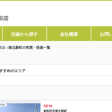
沿線から探す
会社概要
お問
田店
港北新町の売買・投資一覧
すすめのエリア
売地
NEW
秋田市
港北新町