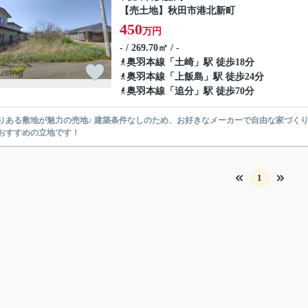
【売土地】秋田市港北新町
450
万円
- / 269.70㎡ / -
奥羽本線
「
土崎
」駅 徒歩18分
奥羽本線
「
上飯島
」駅 徒歩24分
奥羽本線
「
追分
」駅 徒歩70分
りある敷地が魅力の売地♪ 建築条件なしのため、お好きなメーカーで自由な家づくり
おすすめの立地です！
1