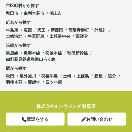
市区町村から探す
秋田市
由利本荘市
潟上市
町名から探す
牛島東
広面
天王
新藤田
高陽青柳町
外旭川
土崎港北
将軍野東
土崎港中央
薬師堂
沿線から探す
男鹿線
奥羽本線
羽越本線
秋田新幹線
由利高原鉄道鳥海山ろく線
駅から探す
秋田
泉外旭川
羽後牛島
土崎
上飯島
新屋
追分
羽後本荘
薬師堂
四ツ小屋
株式会社R-ハウジング 秋田店
電話をする
お問い合わせ