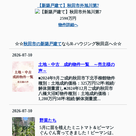
【新築戸建て】秋田市外旭川第7
2590万円
物件詳細へ
☆☆
秋田市の新築戸建て
ならR-ハウジング秋田店へ☆☆
2026-07-10
土地・中古 成約物件一覧 ～売主様の
声～
■2024年9月ご成約秋田市下北手柳館物件
種別：土地成約価格：325万円52坪/相続/
解体測量渡し■2024年12月ご成約秋田市
八橋大沼町物件種別：土地成約価格：
1,280万円50坪/相続/解体測量渡...
2026-07-10
野菜たち
5月に苗を植えたミニトマト＆ピーマン
ぐんぐん育ってきました！ピーマンは、